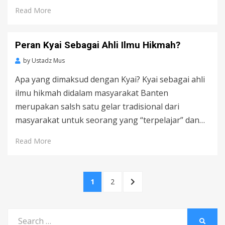
Read More
Peran Kyai Sebagai Ahli Ilmu Hikmah?
by
Ustadz Mus
Apa yang dimaksud dengan Kyai? Kyai sebagai ahli
ilmu hikmah didalam masyarakat Banten
merupakan salsh satu gelar tradisional dari
masyarakat untuk seorang yang “terpelajar” dan…
Read More
Posts
PAGE
PAGE
NEXT
1
2
navigation
PAGE
Search
SEARC