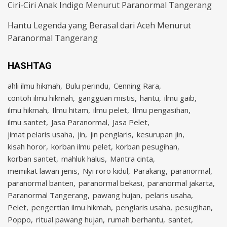
Ciri-Ciri Anak Indigo Menurut Paranormal Tangerang
Hantu Legenda yang Berasal dari Aceh Menurut
Paranormal Tangerang
HASHTAG
ahli ilmu hikmah
Bulu perindu
Cenning Rara
contoh ilmu hikmah
gangguan mistis
hantu
ilmu gaib
ilmu hikmah
Ilmu hitam
ilmu pelet
Ilmu pengasihan
ilmu santet
Jasa Paranormal
Jasa Pelet
jimat pelaris usaha
jin
jin penglaris
kesurupan jin
kisah horor
korban ilmu pelet
korban pesugihan
korban santet
mahluk halus
Mantra cinta
memikat lawan jenis
Nyi roro kidul
Parakang
paranormal
paranormal banten
paranormal bekasi
paranormal jakarta
Paranormal Tangerang
pawang hujan
pelaris usaha
Pelet
pengertian ilmu hikmah
penglaris usaha
pesugihan
Poppo
ritual pawang hujan
rumah berhantu
santet