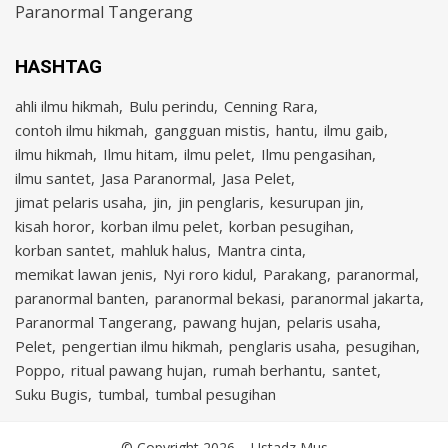
Paranormal Tangerang
HASHTAG
ahli ilmu hikmah
Bulu perindu
Cenning Rara
contoh ilmu hikmah
gangguan mistis
hantu
ilmu gaib
ilmu hikmah
Ilmu hitam
ilmu pelet
Ilmu pengasihan
ilmu santet
Jasa Paranormal
Jasa Pelet
jimat pelaris usaha
jin
jin penglaris
kesurupan jin
kisah horor
korban ilmu pelet
korban pesugihan
korban santet
mahluk halus
Mantra cinta
memikat lawan jenis
Nyi roro kidul
Parakang
paranormal
paranormal banten
paranormal bekasi
paranormal jakarta
Paranormal Tangerang
pawang hujan
pelaris usaha
Pelet
pengertian ilmu hikmah
penglaris usaha
pesugihan
Poppo
ritual pawang hujan
rumah berhantu
santet
Suku Bugis
tumbal
tumbal pesugihan
© Copyright 2026 –
Ustadz Mus