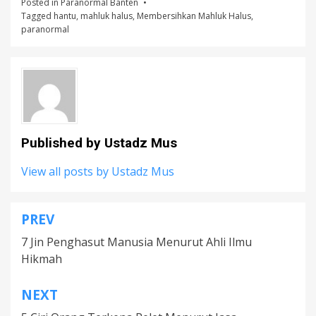
Posted in
Paranormal Banten
Tagged
hantu
,
mahluk halus
,
Membersihkan Mahluk Halus
,
paranormal
Published by
Ustadz Mus
View all posts by Ustadz Mus
PREV
Post
7 Jin Penghasut Manusia Menurut Ahli Ilmu
navigation
Hikmah
NEXT