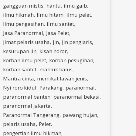
gangguan mistis
hantu
ilmu gaib
ilmu hikmah
Ilmu hitam
ilmu pelet
Ilmu pengasihan
ilmu santet
Jasa Paranormal
Jasa Pelet
jimat pelaris usaha
jin
jin penglaris
kesurupan jin
kisah horor
korban ilmu pelet
korban pesugihan
korban santet
mahluk halus
Mantra cinta
memikat lawan jenis
Nyi roro kidul
Parakang
paranormal
paranormal banten
paranormal bekasi
paranormal jakarta
Paranormal Tangerang
pawang hujan
pelaris usaha
Pelet
pengertian ilmu hikmah