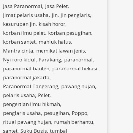
Jasa Paranormal
Jasa Pelet
jimat pelaris usaha
jin
jin penglaris
kesurupan jin
kisah horor
korban ilmu pelet
korban pesugihan
korban santet
mahluk halus
Mantra cinta
memikat lawan jenis
Nyi roro kidul
Parakang
paranormal
paranormal banten
paranormal bekasi
paranormal jakarta
Paranormal Tangerang
pawang hujan
pelaris usaha
Pelet
pengertian ilmu hikmah
penglaris usaha
pesugihan
Poppo
ritual pawang hujan
rumah berhantu
santet
Suku Bugis
tumbal