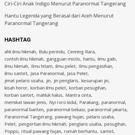
Ciri-Ciri Anak Indigo Menurut Paranormal Tangerang
Hantu Legenda yang Berasal dari Aceh Menurut
Paranormal Tangerang
HASHTAG
ahli ilmu hikmah
Bulu perindu
Cenning Rara
contoh ilmu hikmah
gangguan mistis
hantu
ilmu gaib
ilmu hikmah
Ilmu hitam
ilmu pelet
Ilmu pengasihan
ilmu santet
Jasa Paranormal
Jasa Pelet
jimat pelaris usaha
jin
jin penglaris
kesurupan jin
kisah horor
korban ilmu pelet
korban pesugihan
korban santet
mahluk halus
Mantra cinta
memikat lawan jenis
Nyi roro kidul
Parakang
paranormal
paranormal banten
paranormal bekasi
paranormal jakarta
Paranormal Tangerang
pawang hujan
pelaris usaha
Pelet
pengertian ilmu hikmah
penglaris usaha
pesugihan
Poppo
ritual pawang hujan
rumah berhantu
santet