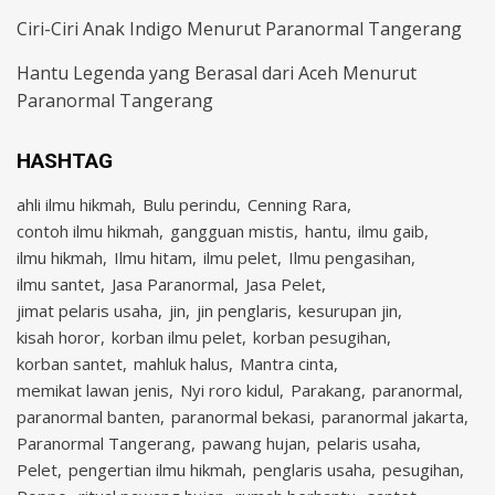
Ciri-Ciri Anak Indigo Menurut Paranormal Tangerang
Hantu Legenda yang Berasal dari Aceh Menurut
Paranormal Tangerang
HASHTAG
ahli ilmu hikmah
Bulu perindu
Cenning Rara
contoh ilmu hikmah
gangguan mistis
hantu
ilmu gaib
ilmu hikmah
Ilmu hitam
ilmu pelet
Ilmu pengasihan
ilmu santet
Jasa Paranormal
Jasa Pelet
jimat pelaris usaha
jin
jin penglaris
kesurupan jin
kisah horor
korban ilmu pelet
korban pesugihan
korban santet
mahluk halus
Mantra cinta
memikat lawan jenis
Nyi roro kidul
Parakang
paranormal
paranormal banten
paranormal bekasi
paranormal jakarta
Paranormal Tangerang
pawang hujan
pelaris usaha
Pelet
pengertian ilmu hikmah
penglaris usaha
pesugihan