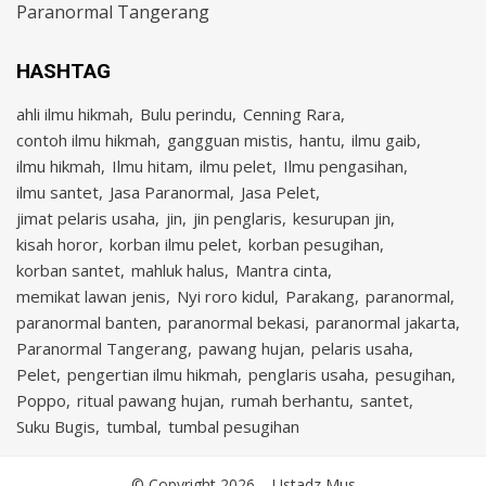
Paranormal Tangerang
HASHTAG
ahli ilmu hikmah
Bulu perindu
Cenning Rara
contoh ilmu hikmah
gangguan mistis
hantu
ilmu gaib
ilmu hikmah
Ilmu hitam
ilmu pelet
Ilmu pengasihan
ilmu santet
Jasa Paranormal
Jasa Pelet
jimat pelaris usaha
jin
jin penglaris
kesurupan jin
kisah horor
korban ilmu pelet
korban pesugihan
korban santet
mahluk halus
Mantra cinta
memikat lawan jenis
Nyi roro kidul
Parakang
paranormal
paranormal banten
paranormal bekasi
paranormal jakarta
Paranormal Tangerang
pawang hujan
pelaris usaha
Pelet
pengertian ilmu hikmah
penglaris usaha
pesugihan
Poppo
ritual pawang hujan
rumah berhantu
santet
Suku Bugis
tumbal
tumbal pesugihan
© Copyright 2026 –
Ustadz Mus