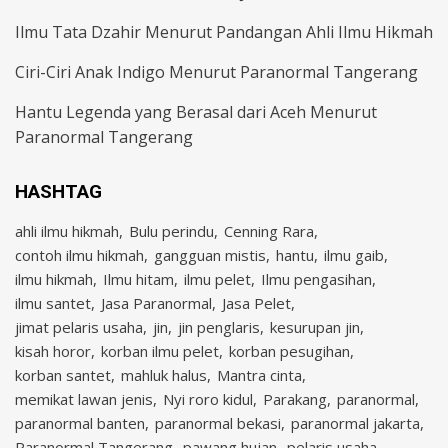
Ilmu Tata Dzahir Menurut Pandangan Ahli Ilmu Hikmah
Ciri-Ciri Anak Indigo Menurut Paranormal Tangerang
Hantu Legenda yang Berasal dari Aceh Menurut
Paranormal Tangerang
HASHTAG
ahli ilmu hikmah
Bulu perindu
Cenning Rara
contoh ilmu hikmah
gangguan mistis
hantu
ilmu gaib
ilmu hikmah
Ilmu hitam
ilmu pelet
Ilmu pengasihan
ilmu santet
Jasa Paranormal
Jasa Pelet
jimat pelaris usaha
jin
jin penglaris
kesurupan jin
kisah horor
korban ilmu pelet
korban pesugihan
korban santet
mahluk halus
Mantra cinta
memikat lawan jenis
Nyi roro kidul
Parakang
paranormal
paranormal banten
paranormal bekasi
paranormal jakarta
Paranormal Tangerang
pawang hujan
pelaris usaha