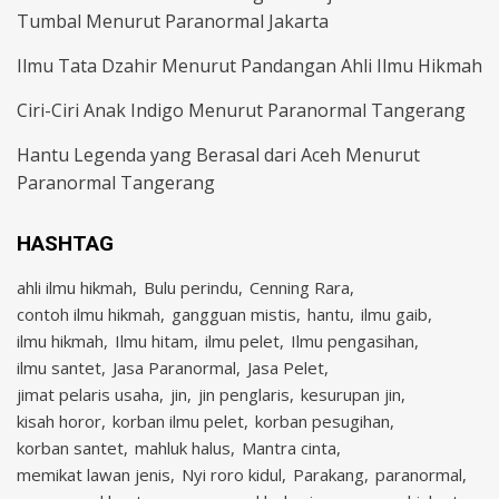
Tumbal Menurut Paranormal Jakarta
Ilmu Tata Dzahir Menurut Pandangan Ahli Ilmu Hikmah
Ciri-Ciri Anak Indigo Menurut Paranormal Tangerang
Hantu Legenda yang Berasal dari Aceh Menurut
Paranormal Tangerang
HASHTAG
ahli ilmu hikmah
Bulu perindu
Cenning Rara
contoh ilmu hikmah
gangguan mistis
hantu
ilmu gaib
ilmu hikmah
Ilmu hitam
ilmu pelet
Ilmu pengasihan
ilmu santet
Jasa Paranormal
Jasa Pelet
jimat pelaris usaha
jin
jin penglaris
kesurupan jin
kisah horor
korban ilmu pelet
korban pesugihan
korban santet
mahluk halus
Mantra cinta
memikat lawan jenis
Nyi roro kidul
Parakang
paranormal