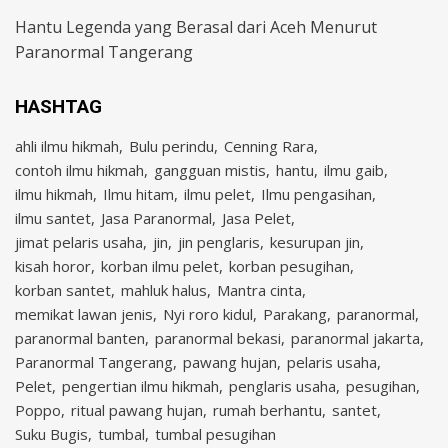
Hantu Legenda yang Berasal dari Aceh Menurut
Paranormal Tangerang
HASHTAG
ahli ilmu hikmah
Bulu perindu
Cenning Rara
contoh ilmu hikmah
gangguan mistis
hantu
ilmu gaib
ilmu hikmah
Ilmu hitam
ilmu pelet
Ilmu pengasihan
ilmu santet
Jasa Paranormal
Jasa Pelet
jimat pelaris usaha
jin
jin penglaris
kesurupan jin
kisah horor
korban ilmu pelet
korban pesugihan
korban santet
mahluk halus
Mantra cinta
memikat lawan jenis
Nyi roro kidul
Parakang
paranormal
paranormal banten
paranormal bekasi
paranormal jakarta
Paranormal Tangerang
pawang hujan
pelaris usaha
Pelet
pengertian ilmu hikmah
penglaris usaha
pesugihan
Poppo
ritual pawang hujan
rumah berhantu
santet
Suku Bugis
tumbal
tumbal pesugihan