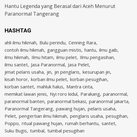
Hantu Legenda yang Berasal dari Aceh Menurut
Paranormal Tangerang
HASHTAG
ahli ilmu hikmah
Bulu perindu
Cenning Rara
contoh ilmu hikmah
gangguan mistis
hantu
ilmu gaib
ilmu hikmah
Ilmu hitam
ilmu pelet
Ilmu pengasihan
ilmu santet
Jasa Paranormal
Jasa Pelet
jimat pelaris usaha
jin
jin penglaris
kesurupan jin
kisah horor
korban ilmu pelet
korban pesugihan
korban santet
mahluk halus
Mantra cinta
memikat lawan jenis
Nyi roro kidul
Parakang
paranormal
paranormal banten
paranormal bekasi
paranormal jakarta
Paranormal Tangerang
pawang hujan
pelaris usaha
Pelet
pengertian ilmu hikmah
penglaris usaha
pesugihan
Poppo
ritual pawang hujan
rumah berhantu
santet
Suku Bugis
tumbal
tumbal pesugihan