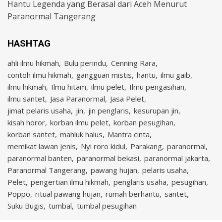
Hantu Legenda yang Berasal dari Aceh Menurut
Paranormal Tangerang
HASHTAG
ahli ilmu hikmah
Bulu perindu
Cenning Rara
contoh ilmu hikmah
gangguan mistis
hantu
ilmu gaib
ilmu hikmah
Ilmu hitam
ilmu pelet
Ilmu pengasihan
ilmu santet
Jasa Paranormal
Jasa Pelet
jimat pelaris usaha
jin
jin penglaris
kesurupan jin
kisah horor
korban ilmu pelet
korban pesugihan
korban santet
mahluk halus
Mantra cinta
memikat lawan jenis
Nyi roro kidul
Parakang
paranormal
paranormal banten
paranormal bekasi
paranormal jakarta
Paranormal Tangerang
pawang hujan
pelaris usaha
Pelet
pengertian ilmu hikmah
penglaris usaha
pesugihan
Poppo
ritual pawang hujan
rumah berhantu
santet
Suku Bugis
tumbal
tumbal pesugihan