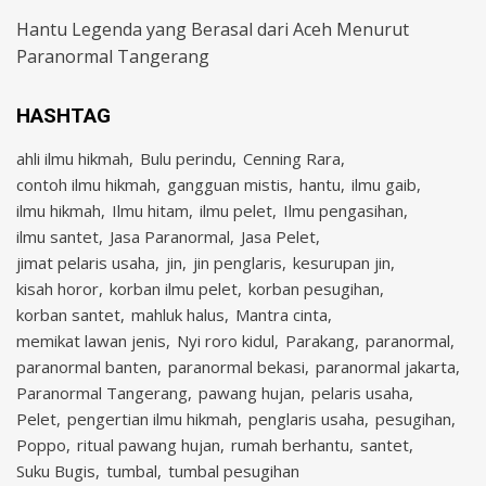
Hantu Legenda yang Berasal dari Aceh Menurut
Paranormal Tangerang
HASHTAG
ahli ilmu hikmah
Bulu perindu
Cenning Rara
contoh ilmu hikmah
gangguan mistis
hantu
ilmu gaib
ilmu hikmah
Ilmu hitam
ilmu pelet
Ilmu pengasihan
ilmu santet
Jasa Paranormal
Jasa Pelet
jimat pelaris usaha
jin
jin penglaris
kesurupan jin
kisah horor
korban ilmu pelet
korban pesugihan
korban santet
mahluk halus
Mantra cinta
memikat lawan jenis
Nyi roro kidul
Parakang
paranormal
paranormal banten
paranormal bekasi
paranormal jakarta
Paranormal Tangerang
pawang hujan
pelaris usaha
Pelet
pengertian ilmu hikmah
penglaris usaha
pesugihan
Poppo
ritual pawang hujan
rumah berhantu
santet
Suku Bugis
tumbal
tumbal pesugihan