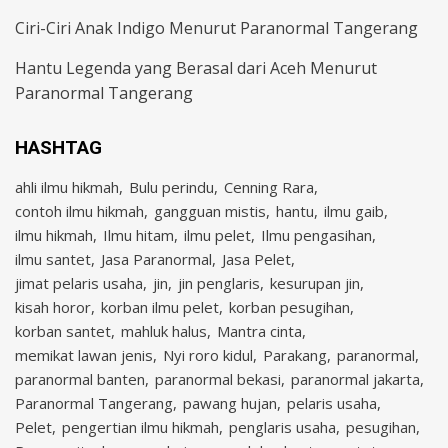
Ciri-Ciri Anak Indigo Menurut Paranormal Tangerang
Hantu Legenda yang Berasal dari Aceh Menurut
Paranormal Tangerang
HASHTAG
ahli ilmu hikmah
Bulu perindu
Cenning Rara
contoh ilmu hikmah
gangguan mistis
hantu
ilmu gaib
ilmu hikmah
Ilmu hitam
ilmu pelet
Ilmu pengasihan
ilmu santet
Jasa Paranormal
Jasa Pelet
jimat pelaris usaha
jin
jin penglaris
kesurupan jin
kisah horor
korban ilmu pelet
korban pesugihan
korban santet
mahluk halus
Mantra cinta
memikat lawan jenis
Nyi roro kidul
Parakang
paranormal
paranormal banten
paranormal bekasi
paranormal jakarta
Paranormal Tangerang
pawang hujan
pelaris usaha
Pelet
pengertian ilmu hikmah
penglaris usaha
pesugihan