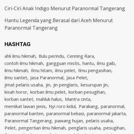
Ciri-Ciri Anak Indigo Menurut Paranormal Tangerang
Hantu Legenda yang Berasal dari Aceh Menurut
Paranormal Tangerang
HASHTAG
ahli ilmu hikmah
Bulu perindu
Cenning Rara
contoh ilmu hikmah
gangguan mistis
hantu
ilmu gaib
ilmu hikmah
Ilmu hitam
ilmu pelet
Ilmu pengasihan
ilmu santet
Jasa Paranormal
Jasa Pelet
jimat pelaris usaha
jin
jin penglaris
kesurupan jin
kisah horor
korban ilmu pelet
korban pesugihan
korban santet
mahluk halus
Mantra cinta
memikat lawan jenis
Nyi roro kidul
Parakang
paranormal
paranormal banten
paranormal bekasi
paranormal jakarta
Paranormal Tangerang
pawang hujan
pelaris usaha
Pelet
pengertian ilmu hikmah
penglaris usaha
pesugihan