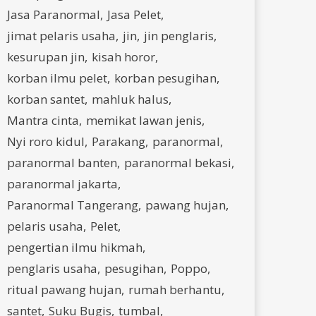
Jasa Paranormal
Jasa Pelet
jimat pelaris usaha
jin
jin penglaris
kesurupan jin
kisah horor
korban ilmu pelet
korban pesugihan
korban santet
mahluk halus
Mantra cinta
memikat lawan jenis
Nyi roro kidul
Parakang
paranormal
paranormal banten
paranormal bekasi
paranormal jakarta
Paranormal Tangerang
pawang hujan
pelaris usaha
Pelet
pengertian ilmu hikmah
penglaris usaha
pesugihan
Poppo
ritual pawang hujan
rumah berhantu
santet
Suku Bugis
tumbal