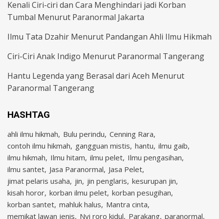
Kenali Ciri-ciri dan Cara Menghindari jadi Korban
Tumbal Menurut Paranormal Jakarta
Ilmu Tata Dzahir Menurut Pandangan Ahli Ilmu Hikmah
Ciri-Ciri Anak Indigo Menurut Paranormal Tangerang
Hantu Legenda yang Berasal dari Aceh Menurut
Paranormal Tangerang
HASHTAG
ahli ilmu hikmah
Bulu perindu
Cenning Rara
contoh ilmu hikmah
gangguan mistis
hantu
ilmu gaib
ilmu hikmah
Ilmu hitam
ilmu pelet
Ilmu pengasihan
ilmu santet
Jasa Paranormal
Jasa Pelet
jimat pelaris usaha
jin
jin penglaris
kesurupan jin
kisah horor
korban ilmu pelet
korban pesugihan
korban santet
mahluk halus
Mantra cinta
memikat lawan jenis
Nyi roro kidul
Parakang
paranormal