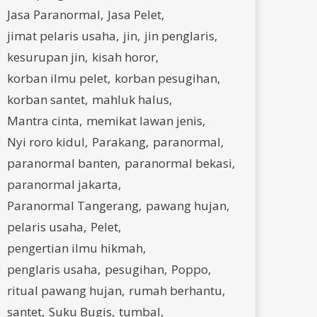
Jasa Paranormal
Jasa Pelet
jimat pelaris usaha
jin
jin penglaris
kesurupan jin
kisah horor
korban ilmu pelet
korban pesugihan
korban santet
mahluk halus
Mantra cinta
memikat lawan jenis
Nyi roro kidul
Parakang
paranormal
paranormal banten
paranormal bekasi
paranormal jakarta
Paranormal Tangerang
pawang hujan
pelaris usaha
Pelet
pengertian ilmu hikmah
penglaris usaha
pesugihan
Poppo
ritual pawang hujan
rumah berhantu
santet
Suku Bugis
tumbal