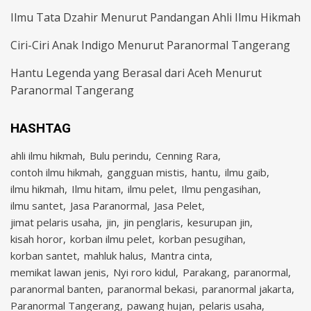
Ilmu Tata Dzahir Menurut Pandangan Ahli Ilmu Hikmah
Ciri-Ciri Anak Indigo Menurut Paranormal Tangerang
Hantu Legenda yang Berasal dari Aceh Menurut
Paranormal Tangerang
HASHTAG
ahli ilmu hikmah
Bulu perindu
Cenning Rara
contoh ilmu hikmah
gangguan mistis
hantu
ilmu gaib
ilmu hikmah
Ilmu hitam
ilmu pelet
Ilmu pengasihan
ilmu santet
Jasa Paranormal
Jasa Pelet
jimat pelaris usaha
jin
jin penglaris
kesurupan jin
kisah horor
korban ilmu pelet
korban pesugihan
korban santet
mahluk halus
Mantra cinta
memikat lawan jenis
Nyi roro kidul
Parakang
paranormal
paranormal banten
paranormal bekasi
paranormal jakarta
Paranormal Tangerang
pawang hujan
pelaris usaha