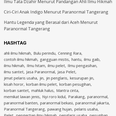
Ilmu Tata Dzahir Menurut Pandangan Ahli Ilmu Hikmah
Ciri-Ciri Anak Indigo Menurut Paranormal Tangerang
Hantu Legenda yang Berasal dari Aceh Menurut
Paranormal Tangerang
HASHTAG
ahli ilmu hikmah
Bulu perindu
Cenning Rara
contoh ilmu hikmah
gangguan mistis
hantu
ilmu gaib
ilmu hikmah
Ilmu hitam
ilmu pelet
Ilmu pengasihan
ilmu santet
Jasa Paranormal
Jasa Pelet
jimat pelaris usaha
jin
jin penglaris
kesurupan jin
kisah horor
korban ilmu pelet
korban pesugihan
korban santet
mahluk halus
Mantra cinta
memikat lawan jenis
Nyi roro kidul
Parakang
paranormal
paranormal banten
paranormal bekasi
paranormal jakarta
Paranormal Tangerang
pawang hujan
pelaris usaha
Pelet
pengertian ilmu hikmah
penglaris usaha
pesugihan