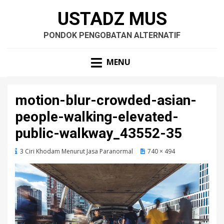
USTADZ MUS
PONDOK PENGOBATAN ALTERNATIF
MENU
motion-blur-crowded-asian-
people-walking-elevated-
public-walkway_43552-35
3 Ciri Khodam Menurut Jasa Paranormal
740 × 494