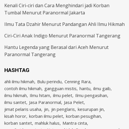
Kenali Ciri-ciri dan Cara Menghindari jadi Korban
Tumbal Menurut Paranormal Jakarta
Ilmu Tata Dzahir Menurut Pandangan Ahli Ilmu Hikmah
Ciri-Ciri Anak Indigo Menurut Paranormal Tangerang
Hantu Legenda yang Berasal dari Aceh Menurut
Paranormal Tangerang
HASHTAG
ahli ilmu hikmah
Bulu perindu
Cenning Rara
contoh ilmu hikmah
gangguan mistis
hantu
ilmu gaib
ilmu hikmah
Ilmu hitam
ilmu pelet
Ilmu pengasihan
ilmu santet
Jasa Paranormal
Jasa Pelet
jimat pelaris usaha
jin
jin penglaris
kesurupan jin
kisah horor
korban ilmu pelet
korban pesugihan
korban santet
mahluk halus
Mantra cinta