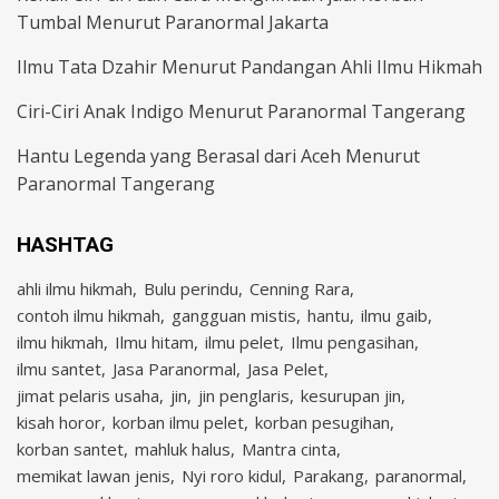
Tumbal Menurut Paranormal Jakarta
Ilmu Tata Dzahir Menurut Pandangan Ahli Ilmu Hikmah
Ciri-Ciri Anak Indigo Menurut Paranormal Tangerang
Hantu Legenda yang Berasal dari Aceh Menurut
Paranormal Tangerang
HASHTAG
ahli ilmu hikmah
Bulu perindu
Cenning Rara
contoh ilmu hikmah
gangguan mistis
hantu
ilmu gaib
ilmu hikmah
Ilmu hitam
ilmu pelet
Ilmu pengasihan
ilmu santet
Jasa Paranormal
Jasa Pelet
jimat pelaris usaha
jin
jin penglaris
kesurupan jin
kisah horor
korban ilmu pelet
korban pesugihan
korban santet
mahluk halus
Mantra cinta
memikat lawan jenis
Nyi roro kidul
Parakang
paranormal