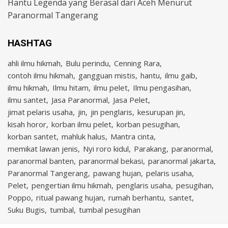
Hantu Legenda yang Berasal dari Aceh Menurut
Paranormal Tangerang
HASHTAG
ahli ilmu hikmah
Bulu perindu
Cenning Rara
contoh ilmu hikmah
gangguan mistis
hantu
ilmu gaib
ilmu hikmah
Ilmu hitam
ilmu pelet
Ilmu pengasihan
ilmu santet
Jasa Paranormal
Jasa Pelet
jimat pelaris usaha
jin
jin penglaris
kesurupan jin
kisah horor
korban ilmu pelet
korban pesugihan
korban santet
mahluk halus
Mantra cinta
memikat lawan jenis
Nyi roro kidul
Parakang
paranormal
paranormal banten
paranormal bekasi
paranormal jakarta
Paranormal Tangerang
pawang hujan
pelaris usaha
Pelet
pengertian ilmu hikmah
penglaris usaha
pesugihan
Poppo
ritual pawang hujan
rumah berhantu
santet
Suku Bugis
tumbal
tumbal pesugihan