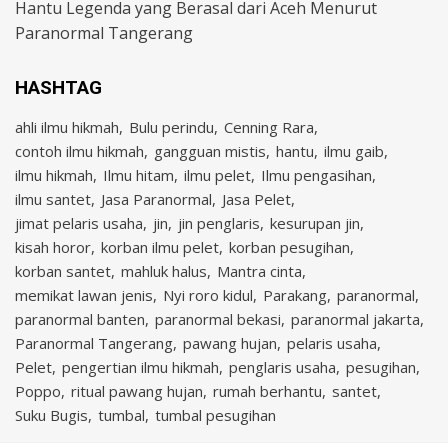
Hantu Legenda yang Berasal dari Aceh Menurut
Paranormal Tangerang
HASHTAG
ahli ilmu hikmah
Bulu perindu
Cenning Rara
contoh ilmu hikmah
gangguan mistis
hantu
ilmu gaib
ilmu hikmah
Ilmu hitam
ilmu pelet
Ilmu pengasihan
ilmu santet
Jasa Paranormal
Jasa Pelet
jimat pelaris usaha
jin
jin penglaris
kesurupan jin
kisah horor
korban ilmu pelet
korban pesugihan
korban santet
mahluk halus
Mantra cinta
memikat lawan jenis
Nyi roro kidul
Parakang
paranormal
paranormal banten
paranormal bekasi
paranormal jakarta
Paranormal Tangerang
pawang hujan
pelaris usaha
Pelet
pengertian ilmu hikmah
penglaris usaha
pesugihan
Poppo
ritual pawang hujan
rumah berhantu
santet
Suku Bugis
tumbal
tumbal pesugihan