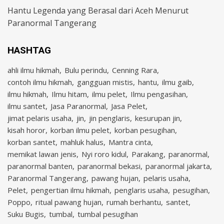
Hantu Legenda yang Berasal dari Aceh Menurut
Paranormal Tangerang
HASHTAG
ahli ilmu hikmah
Bulu perindu
Cenning Rara
contoh ilmu hikmah
gangguan mistis
hantu
ilmu gaib
ilmu hikmah
Ilmu hitam
ilmu pelet
Ilmu pengasihan
ilmu santet
Jasa Paranormal
Jasa Pelet
jimat pelaris usaha
jin
jin penglaris
kesurupan jin
kisah horor
korban ilmu pelet
korban pesugihan
korban santet
mahluk halus
Mantra cinta
memikat lawan jenis
Nyi roro kidul
Parakang
paranormal
paranormal banten
paranormal bekasi
paranormal jakarta
Paranormal Tangerang
pawang hujan
pelaris usaha
Pelet
pengertian ilmu hikmah
penglaris usaha
pesugihan
Poppo
ritual pawang hujan
rumah berhantu
santet
Suku Bugis
tumbal
tumbal pesugihan