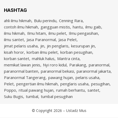
HASHTAG
ahli ilmu hikmah
Bulu perindu
Cenning Rara
contoh ilmu hikmah
gangguan mistis
hantu
ilmu gaib
ilmu hikmah
Ilmu hitam
ilmu pelet
Ilmu pengasihan
ilmu santet
Jasa Paranormal
Jasa Pelet
jimat pelaris usaha
jin
jin penglaris
kesurupan jin
kisah horor
korban ilmu pelet
korban pesugihan
korban santet
mahluk halus
Mantra cinta
memikat lawan jenis
Nyi roro kidul
Parakang
paranormal
paranormal banten
paranormal bekasi
paranormal jakarta
Paranormal Tangerang
pawang hujan
pelaris usaha
Pelet
pengertian ilmu hikmah
penglaris usaha
pesugihan
Poppo
ritual pawang hujan
rumah berhantu
santet
Suku Bugis
tumbal
tumbal pesugihan
© Copyright 2026 –
Ustadz Mus
Cambium Theme by
BestBlogThemes
⋅
Powered by
WordPress