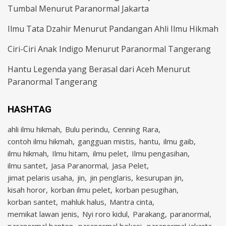
Tumbal Menurut Paranormal Jakarta
Ilmu Tata Dzahir Menurut Pandangan Ahli Ilmu Hikmah
Ciri-Ciri Anak Indigo Menurut Paranormal Tangerang
Hantu Legenda yang Berasal dari Aceh Menurut
Paranormal Tangerang
HASHTAG
ahli ilmu hikmah
Bulu perindu
Cenning Rara
contoh ilmu hikmah
gangguan mistis
hantu
ilmu gaib
ilmu hikmah
Ilmu hitam
ilmu pelet
Ilmu pengasihan
ilmu santet
Jasa Paranormal
Jasa Pelet
jimat pelaris usaha
jin
jin penglaris
kesurupan jin
kisah horor
korban ilmu pelet
korban pesugihan
korban santet
mahluk halus
Mantra cinta
memikat lawan jenis
Nyi roro kidul
Parakang
paranormal
paranormal banten
paranormal bekasi
paranormal jakarta