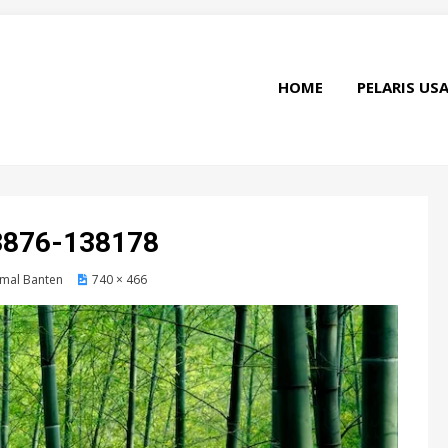
HOME
PELARIS US
3876-138178
mal Banten
740 × 466