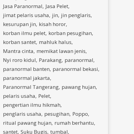
Jasa Paranormal
Jasa Pelet
jimat pelaris usaha
jin
jin penglaris
kesurupan jin
kisah horor
korban ilmu pelet
korban pesugihan
korban santet
mahluk halus
Mantra cinta
memikat lawan jenis
Nyi roro kidul
Parakang
paranormal
paranormal banten
paranormal bekasi
paranormal jakarta
Paranormal Tangerang
pawang hujan
pelaris usaha
Pelet
pengertian ilmu hikmah
penglaris usaha
pesugihan
Poppo
ritual pawang hujan
rumah berhantu
santet
Suku Bugis
tumbal