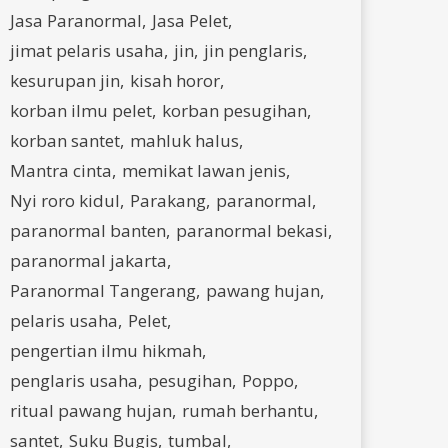
Jasa Paranormal
Jasa Pelet
jimat pelaris usaha
jin
jin penglaris
kesurupan jin
kisah horor
korban ilmu pelet
korban pesugihan
korban santet
mahluk halus
Mantra cinta
memikat lawan jenis
Nyi roro kidul
Parakang
paranormal
paranormal banten
paranormal bekasi
paranormal jakarta
Paranormal Tangerang
pawang hujan
pelaris usaha
Pelet
pengertian ilmu hikmah
penglaris usaha
pesugihan
Poppo
ritual pawang hujan
rumah berhantu
santet
Suku Bugis
tumbal