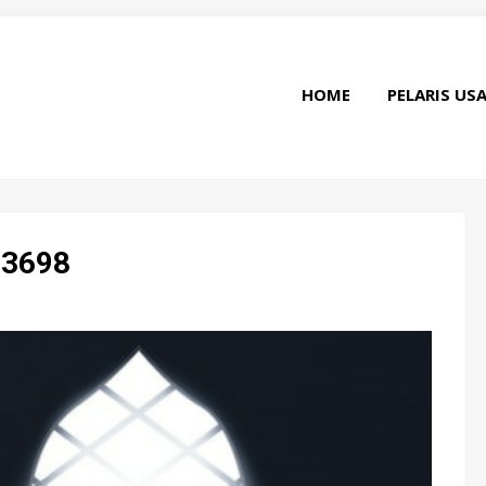
HOME
PELARIS US
03698