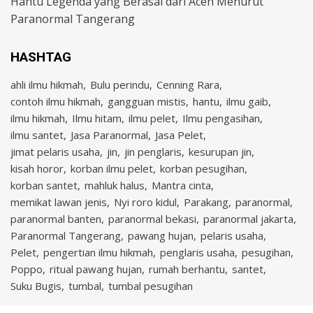
Hantu Legenda yang Berasal dari Aceh Menurut
Paranormal Tangerang
HASHTAG
ahli ilmu hikmah
Bulu perindu
Cenning Rara
contoh ilmu hikmah
gangguan mistis
hantu
ilmu gaib
ilmu hikmah
Ilmu hitam
ilmu pelet
Ilmu pengasihan
ilmu santet
Jasa Paranormal
Jasa Pelet
jimat pelaris usaha
jin
jin penglaris
kesurupan jin
kisah horor
korban ilmu pelet
korban pesugihan
korban santet
mahluk halus
Mantra cinta
memikat lawan jenis
Nyi roro kidul
Parakang
paranormal
paranormal banten
paranormal bekasi
paranormal jakarta
Paranormal Tangerang
pawang hujan
pelaris usaha
Pelet
pengertian ilmu hikmah
penglaris usaha
pesugihan
Poppo
ritual pawang hujan
rumah berhantu
santet
Suku Bugis
tumbal
tumbal pesugihan