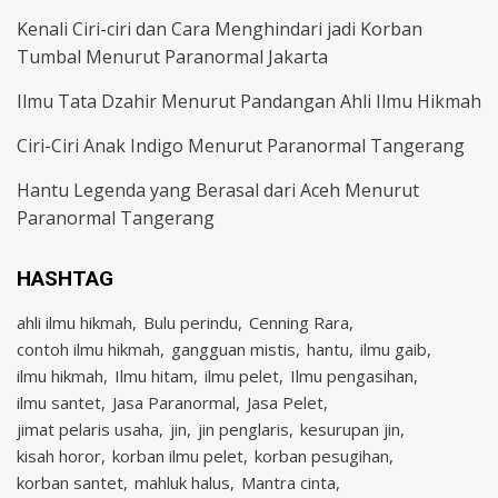
Kenali Ciri-ciri dan Cara Menghindari jadi Korban
Tumbal Menurut Paranormal Jakarta
Ilmu Tata Dzahir Menurut Pandangan Ahli Ilmu Hikmah
Ciri-Ciri Anak Indigo Menurut Paranormal Tangerang
Hantu Legenda yang Berasal dari Aceh Menurut
Paranormal Tangerang
HASHTAG
ahli ilmu hikmah
Bulu perindu
Cenning Rara
contoh ilmu hikmah
gangguan mistis
hantu
ilmu gaib
ilmu hikmah
Ilmu hitam
ilmu pelet
Ilmu pengasihan
ilmu santet
Jasa Paranormal
Jasa Pelet
jimat pelaris usaha
jin
jin penglaris
kesurupan jin
kisah horor
korban ilmu pelet
korban pesugihan
korban santet
mahluk halus
Mantra cinta