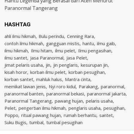
Hantu Legenda yang Berasal dari Aceh Menurut
Paranormal Tangerang
HASHTAG
ahli ilmu hikmah
Bulu perindu
Cenning Rara
contoh ilmu hikmah
gangguan mistis
hantu
ilmu gaib
ilmu hikmah
Ilmu hitam
ilmu pelet
Ilmu pengasihan
ilmu santet
Jasa Paranormal
Jasa Pelet
jimat pelaris usaha
jin
jin penglaris
kesurupan jin
kisah horor
korban ilmu pelet
korban pesugihan
korban santet
mahluk halus
Mantra cinta
memikat lawan jenis
Nyi roro kidul
Parakang
paranormal
paranormal banten
paranormal bekasi
paranormal jakarta
Paranormal Tangerang
pawang hujan
pelaris usaha
Pelet
pengertian ilmu hikmah
penglaris usaha
pesugihan
Poppo
ritual pawang hujan
rumah berhantu
santet
Suku Bugis
tumbal
tumbal pesugihan