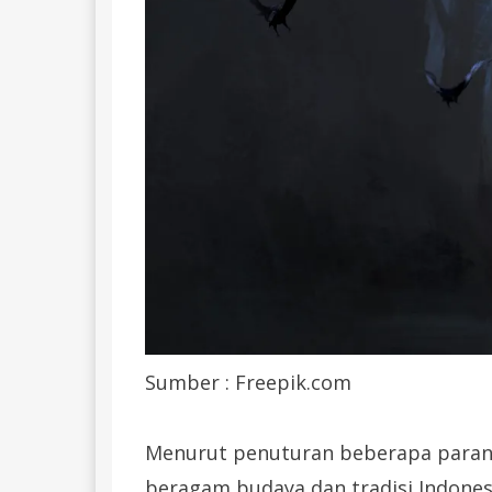
Sumber : Freepik.com
Menurut penuturan beberapa parano
beragam budaya dan tradisi Indones