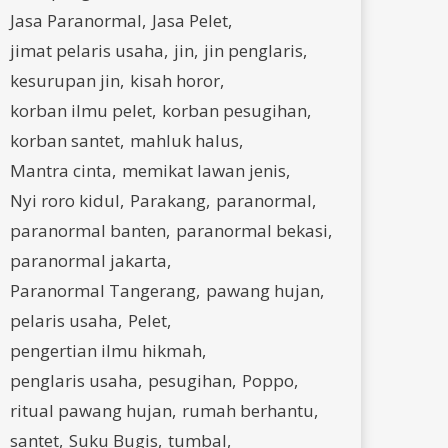
Jasa Paranormal
Jasa Pelet
jimat pelaris usaha
jin
jin penglaris
kesurupan jin
kisah horor
korban ilmu pelet
korban pesugihan
korban santet
mahluk halus
Mantra cinta
memikat lawan jenis
Nyi roro kidul
Parakang
paranormal
paranormal banten
paranormal bekasi
paranormal jakarta
Paranormal Tangerang
pawang hujan
pelaris usaha
Pelet
pengertian ilmu hikmah
penglaris usaha
pesugihan
Poppo
ritual pawang hujan
rumah berhantu
santet
Suku Bugis
tumbal