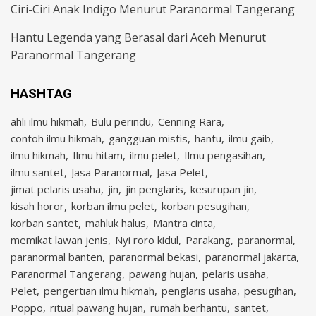
Ciri-Ciri Anak Indigo Menurut Paranormal Tangerang
Hantu Legenda yang Berasal dari Aceh Menurut
Paranormal Tangerang
HASHTAG
ahli ilmu hikmah
Bulu perindu
Cenning Rara
contoh ilmu hikmah
gangguan mistis
hantu
ilmu gaib
ilmu hikmah
Ilmu hitam
ilmu pelet
Ilmu pengasihan
ilmu santet
Jasa Paranormal
Jasa Pelet
jimat pelaris usaha
jin
jin penglaris
kesurupan jin
kisah horor
korban ilmu pelet
korban pesugihan
korban santet
mahluk halus
Mantra cinta
memikat lawan jenis
Nyi roro kidul
Parakang
paranormal
paranormal banten
paranormal bekasi
paranormal jakarta
Paranormal Tangerang
pawang hujan
pelaris usaha
Pelet
pengertian ilmu hikmah
penglaris usaha
pesugihan
Poppo
ritual pawang hujan
rumah berhantu
santet