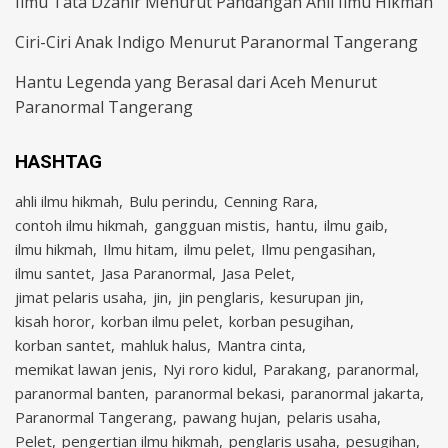
Ilmu Tata Dzahir Menurut Pandangan Ahli Ilmu Hikmah
Ciri-Ciri Anak Indigo Menurut Paranormal Tangerang
Hantu Legenda yang Berasal dari Aceh Menurut
Paranormal Tangerang
HASHTAG
ahli ilmu hikmah
Bulu perindu
Cenning Rara
contoh ilmu hikmah
gangguan mistis
hantu
ilmu gaib
ilmu hikmah
Ilmu hitam
ilmu pelet
Ilmu pengasihan
ilmu santet
Jasa Paranormal
Jasa Pelet
jimat pelaris usaha
jin
jin penglaris
kesurupan jin
kisah horor
korban ilmu pelet
korban pesugihan
korban santet
mahluk halus
Mantra cinta
memikat lawan jenis
Nyi roro kidul
Parakang
paranormal
paranormal banten
paranormal bekasi
paranormal jakarta
Paranormal Tangerang
pawang hujan
pelaris usaha
Pelet
pengertian ilmu hikmah
penglaris usaha
pesugihan