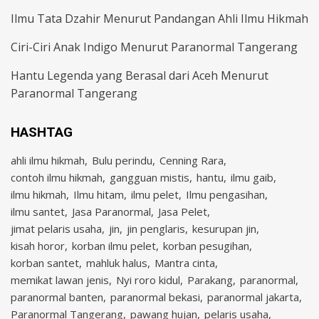
Ilmu Tata Dzahir Menurut Pandangan Ahli Ilmu Hikmah
Ciri-Ciri Anak Indigo Menurut Paranormal Tangerang
Hantu Legenda yang Berasal dari Aceh Menurut
Paranormal Tangerang
HASHTAG
ahli ilmu hikmah
Bulu perindu
Cenning Rara
contoh ilmu hikmah
gangguan mistis
hantu
ilmu gaib
ilmu hikmah
Ilmu hitam
ilmu pelet
Ilmu pengasihan
ilmu santet
Jasa Paranormal
Jasa Pelet
jimat pelaris usaha
jin
jin penglaris
kesurupan jin
kisah horor
korban ilmu pelet
korban pesugihan
korban santet
mahluk halus
Mantra cinta
memikat lawan jenis
Nyi roro kidul
Parakang
paranormal
paranormal banten
paranormal bekasi
paranormal jakarta
Paranormal Tangerang
pawang hujan
pelaris usaha