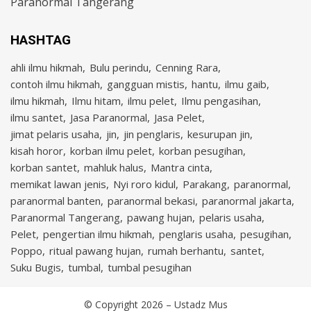
Paranormal Tangerang
HASHTAG
ahli ilmu hikmah
Bulu perindu
Cenning Rara
contoh ilmu hikmah
gangguan mistis
hantu
ilmu gaib
ilmu hikmah
Ilmu hitam
ilmu pelet
Ilmu pengasihan
ilmu santet
Jasa Paranormal
Jasa Pelet
jimat pelaris usaha
jin
jin penglaris
kesurupan jin
kisah horor
korban ilmu pelet
korban pesugihan
korban santet
mahluk halus
Mantra cinta
memikat lawan jenis
Nyi roro kidul
Parakang
paranormal
paranormal banten
paranormal bekasi
paranormal jakarta
Paranormal Tangerang
pawang hujan
pelaris usaha
Pelet
pengertian ilmu hikmah
penglaris usaha
pesugihan
Poppo
ritual pawang hujan
rumah berhantu
santet
Suku Bugis
tumbal
tumbal pesugihan
© Copyright 2026 –
Ustadz Mus