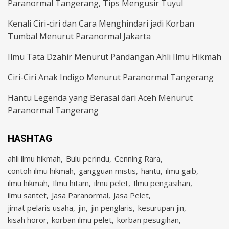
Paranormal Tangerang, Tips Mengusir Tuyul
Kenali Ciri-ciri dan Cara Menghindari jadi Korban
Tumbal Menurut Paranormal Jakarta
Ilmu Tata Dzahir Menurut Pandangan Ahli Ilmu Hikmah
Ciri-Ciri Anak Indigo Menurut Paranormal Tangerang
Hantu Legenda yang Berasal dari Aceh Menurut
Paranormal Tangerang
HASHTAG
ahli ilmu hikmah
Bulu perindu
Cenning Rara
contoh ilmu hikmah
gangguan mistis
hantu
ilmu gaib
ilmu hikmah
Ilmu hitam
ilmu pelet
Ilmu pengasihan
ilmu santet
Jasa Paranormal
Jasa Pelet
jimat pelaris usaha
jin
jin penglaris
kesurupan jin
kisah horor
korban ilmu pelet
korban pesugihan