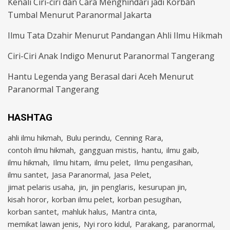
Kenali Ciri-ciri dan Cara Menghindari jadi Korban
Tumbal Menurut Paranormal Jakarta
Ilmu Tata Dzahir Menurut Pandangan Ahli Ilmu Hikmah
Ciri-Ciri Anak Indigo Menurut Paranormal Tangerang
Hantu Legenda yang Berasal dari Aceh Menurut
Paranormal Tangerang
HASHTAG
ahli ilmu hikmah
Bulu perindu
Cenning Rara
contoh ilmu hikmah
gangguan mistis
hantu
ilmu gaib
ilmu hikmah
Ilmu hitam
ilmu pelet
Ilmu pengasihan
ilmu santet
Jasa Paranormal
Jasa Pelet
jimat pelaris usaha
jin
jin penglaris
kesurupan jin
kisah horor
korban ilmu pelet
korban pesugihan
korban santet
mahluk halus
Mantra cinta
memikat lawan jenis
Nyi roro kidul
Parakang
paranormal