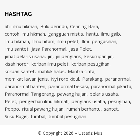
HASHTAG
ahli ilmu hikmah
Bulu perindu
Cenning Rara
contoh ilmu hikmah
gangguan mistis
hantu
ilmu gaib
ilmu hikmah
Ilmu hitam
ilmu pelet
Ilmu pengasihan
ilmu santet
Jasa Paranormal
Jasa Pelet
jimat pelaris usaha
jin
jin penglaris
kesurupan jin
kisah horor
korban ilmu pelet
korban pesugihan
korban santet
mahluk halus
Mantra cinta
memikat lawan jenis
Nyi roro kidul
Parakang
paranormal
paranormal banten
paranormal bekasi
paranormal jakarta
Paranormal Tangerang
pawang hujan
pelaris usaha
Pelet
pengertian ilmu hikmah
penglaris usaha
pesugihan
Poppo
ritual pawang hujan
rumah berhantu
santet
Suku Bugis
tumbal
tumbal pesugihan
© Copyright 2026 –
Ustadz Mus