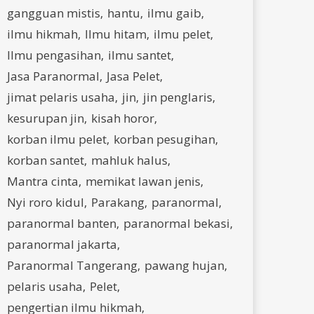
gangguan mistis
hantu
ilmu gaib
ilmu hikmah
Ilmu hitam
ilmu pelet
Ilmu pengasihan
ilmu santet
Jasa Paranormal
Jasa Pelet
jimat pelaris usaha
jin
jin penglaris
kesurupan jin
kisah horor
korban ilmu pelet
korban pesugihan
korban santet
mahluk halus
Mantra cinta
memikat lawan jenis
Nyi roro kidul
Parakang
paranormal
paranormal banten
paranormal bekasi
paranormal jakarta
Paranormal Tangerang
pawang hujan
pelaris usaha
Pelet
pengertian ilmu hikmah