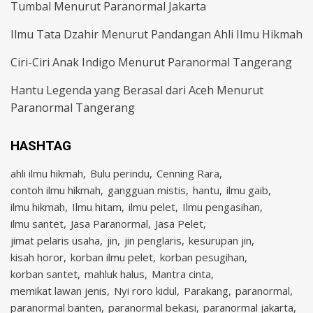
Tumbal Menurut Paranormal Jakarta
Ilmu Tata Dzahir Menurut Pandangan Ahli Ilmu Hikmah
Ciri-Ciri Anak Indigo Menurut Paranormal Tangerang
Hantu Legenda yang Berasal dari Aceh Menurut
Paranormal Tangerang
HASHTAG
ahli ilmu hikmah
Bulu perindu
Cenning Rara
contoh ilmu hikmah
gangguan mistis
hantu
ilmu gaib
ilmu hikmah
Ilmu hitam
ilmu pelet
Ilmu pengasihan
ilmu santet
Jasa Paranormal
Jasa Pelet
jimat pelaris usaha
jin
jin penglaris
kesurupan jin
kisah horor
korban ilmu pelet
korban pesugihan
korban santet
mahluk halus
Mantra cinta
memikat lawan jenis
Nyi roro kidul
Parakang
paranormal
paranormal banten
paranormal bekasi
paranormal jakarta