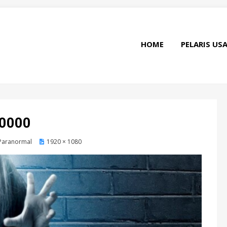
HOME
PELARIS US
0000
Paranormal
1920 × 1080