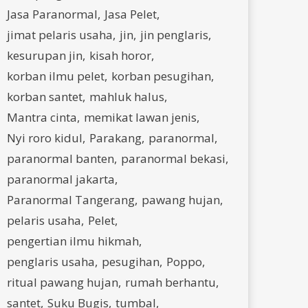
Jasa Paranormal
Jasa Pelet
jimat pelaris usaha
jin
jin penglaris
kesurupan jin
kisah horor
korban ilmu pelet
korban pesugihan
korban santet
mahluk halus
Mantra cinta
memikat lawan jenis
Nyi roro kidul
Parakang
paranormal
paranormal banten
paranormal bekasi
paranormal jakarta
Paranormal Tangerang
pawang hujan
pelaris usaha
Pelet
pengertian ilmu hikmah
penglaris usaha
pesugihan
Poppo
ritual pawang hujan
rumah berhantu
santet
Suku Bugis
tumbal