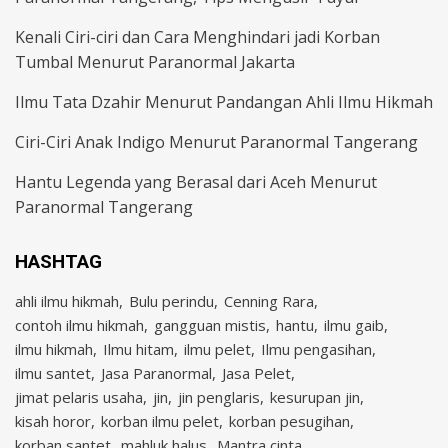
Kenali Ciri-ciri dan Cara Menghindari jadi Korban
Tumbal Menurut Paranormal Jakarta
Ilmu Tata Dzahir Menurut Pandangan Ahli Ilmu Hikmah
Ciri-Ciri Anak Indigo Menurut Paranormal Tangerang
Hantu Legenda yang Berasal dari Aceh Menurut
Paranormal Tangerang
HASHTAG
ahli ilmu hikmah
Bulu perindu
Cenning Rara
contoh ilmu hikmah
gangguan mistis
hantu
ilmu gaib
ilmu hikmah
Ilmu hitam
ilmu pelet
Ilmu pengasihan
ilmu santet
Jasa Paranormal
Jasa Pelet
jimat pelaris usaha
jin
jin penglaris
kesurupan jin
kisah horor
korban ilmu pelet
korban pesugihan
korban santet
mahluk halus
Mantra cinta