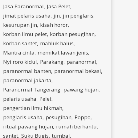
Jasa Paranormal
Jasa Pelet
jimat pelaris usaha
jin
jin penglaris
kesurupan jin
kisah horor
korban ilmu pelet
korban pesugihan
korban santet
mahluk halus
Mantra cinta
memikat lawan jenis
Nyi roro kidul
Parakang
paranormal
paranormal banten
paranormal bekasi
paranormal jakarta
Paranormal Tangerang
pawang hujan
pelaris usaha
Pelet
pengertian ilmu hikmah
penglaris usaha
pesugihan
Poppo
ritual pawang hujan
rumah berhantu
santet
Suku Bugis
tumbal