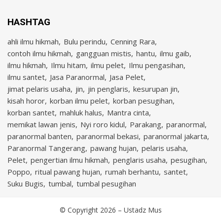
HASHTAG
ahli ilmu hikmah
Bulu perindu
Cenning Rara
contoh ilmu hikmah
gangguan mistis
hantu
ilmu gaib
ilmu hikmah
Ilmu hitam
ilmu pelet
Ilmu pengasihan
ilmu santet
Jasa Paranormal
Jasa Pelet
jimat pelaris usaha
jin
jin penglaris
kesurupan jin
kisah horor
korban ilmu pelet
korban pesugihan
korban santet
mahluk halus
Mantra cinta
memikat lawan jenis
Nyi roro kidul
Parakang
paranormal
paranormal banten
paranormal bekasi
paranormal jakarta
Paranormal Tangerang
pawang hujan
pelaris usaha
Pelet
pengertian ilmu hikmah
penglaris usaha
pesugihan
Poppo
ritual pawang hujan
rumah berhantu
santet
Suku Bugis
tumbal
tumbal pesugihan
© Copyright 2026 –
Ustadz Mus